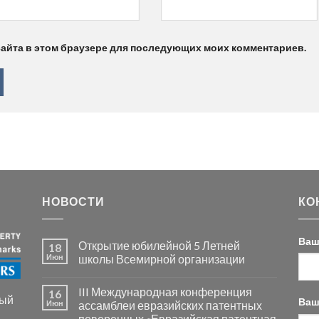
 сайта в этом браузере для последующих моих комментариев.
НОВОСТИ
КО
Ваш
Открытие юбилейной 5 Летней
18
Июн
школы Всемирной организации
III Международная конференция
16
ный
Ваш
Июн
ассамблеи евразийских патентных
поверенных «Евразийская патентная