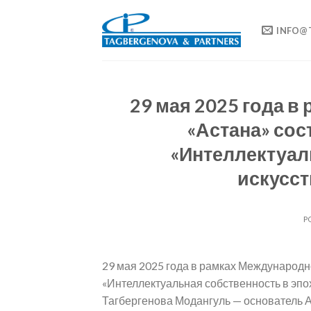
Skip
to
INFO@
content
29 мая 2025 года 
«Астана» сос
«Интеллектуал
искусст
P
29 мая 2025 года в рамках Международн
«Интеллектуальная собственность в эпох
Тагбергенова Модангуль — основатель А