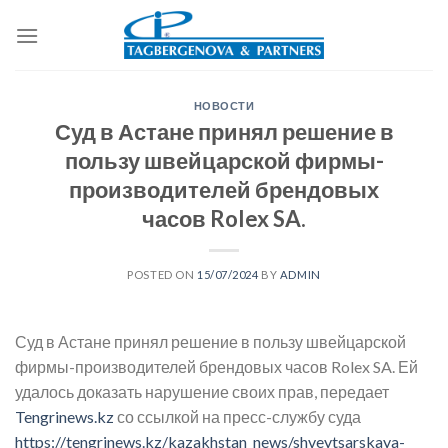
Skip
to
content
НОВОСТИ
Суд в Астане принял решение в
пользу швейцарской фирмы-
производителей брендовых
часов Rolex SA.
POSTED ON
15/07/2024
BY
ADMIN
Суд в Астане принял решение в пользу швейцарской
фирмы-производителей брендовых часов Rolex SA. Ей
удалось доказать нарушение своих прав, передает
Tengrinews.kz
со ссылкой на пресс-службу суда
https://tengrinews.kz/kazakhstan_news/shveytsarskaya-